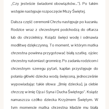
„Czy jesteście świadomi obowiązków…”). Po takim
wstępie następuje rozpoczęcie Mszy Świętej.
Dalsza część ceremonii Chrztu następuje po kazaniu.
Rodzice wraz z chrzestnymi podchodzą do ołtarza
lub do chrzcielnicy. Ksiądz święci wodę i odmawia
modlitwę dziękczynną. To moment, w którym matka
chrzestna powinna przygotować białą szatkę, ojciec
chrzestny natomiast gromnicę. Po zadaniu rodzicom i
chrzestnym szeregu pytań, kapłan przystępuje do
polania główki dziecka wodą święconą, jednocześnie
wypowiadając takie słowa: „[Imię dziecka], ja ciebie
chrzczę w imię Ojca i Syna i Ducha Świętego”. Ksiądz
namaszcza czółko dziecka Krzyżmem Świętym. W
tym momencie matka chrzestna kładzie mu białą