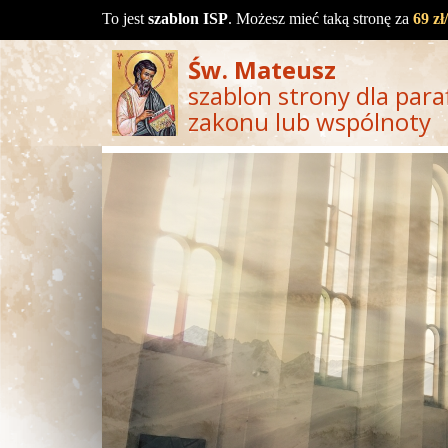
To jest
szablon ISP
. Możesz mieć taką stronę za
69 zł
Św. Mateusz
szablon strony dla paraf
zakonu lub wspólnoty