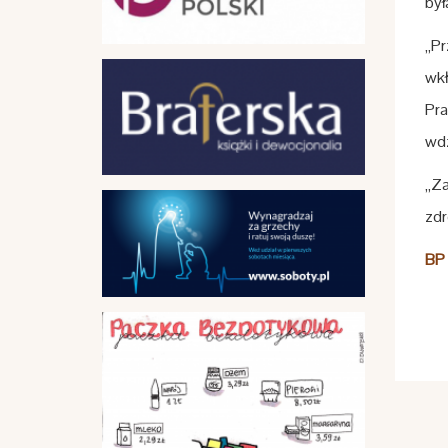
był
„Pr
wkł
Pra
wdz
„Za
zdr
BP