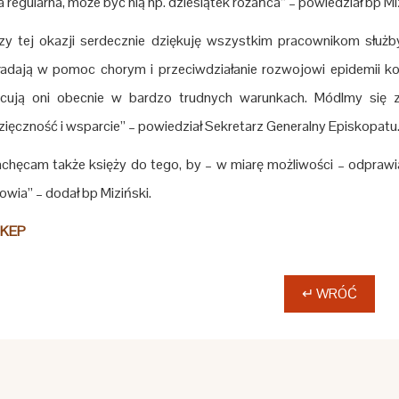
a regularna, może być nią np. dziesiątek różańca” – powiedział bp Mi
zy tej okazji serdecznie dziękuję wszystkim pracownikom służb
adają w pomoc chorym i przeciwdziałanie rozwojowi epidemii ko
cują oni obecnie w bardzo trudnych warunkach. Módlmy się z
ięczność i wsparcie” – powiedział Sekretarz Generalny Episkopatu
chęcam także księży do tego, by – w miarę możliwości – odprawi
owia” – dodał bp Miziński.
 KEP
↵ WRÓĆ