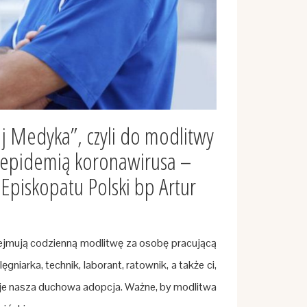
j Medyka”, czyli do modlitwy
z epidemią koronawirusa –
 Episkopatu Polski bp Artur
dejmują codzienną modlitwę za osobę pracującą
gniarka, technik, laborant, ratownik, a także ci,
muje nasza duchowa adopcja. Ważne, by modlitwa