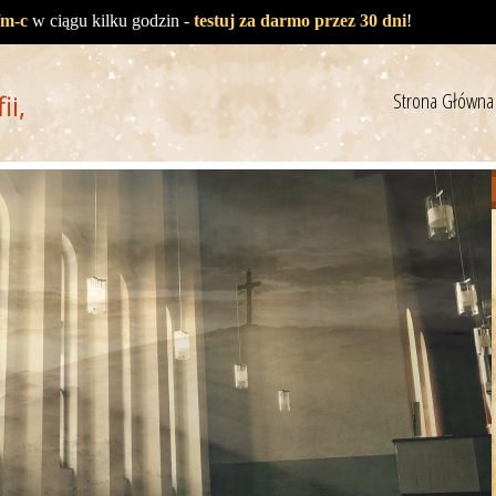
/m-c
w ciągu kilku godzin -
testuj za darmo przez 30 dni
!
Strona Główna
ii,