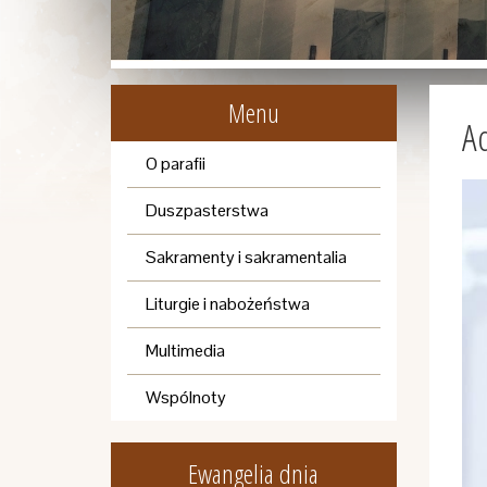
Menu
A
O parafii
Duszpasterstwa
Sakramenty i sakramentalia
Liturgie i nabożeństwa
Multimedia
Wspólnoty
Ewangelia dnia