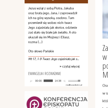
Jezus wziął z sobą Piotra, Jakuba
oraz brata jego, Jana, i zaprowadził
ich na górę wysoką, osobno. Tam
przemienił się wobec nich: twarz
Jego zajaśniała jak słońce, odzienie
zaś stało się białe jak światło. A oto
ukazali się im Mojżesz i Eliasz,
rozma […]
Za
Oto słowo Pańskie
w 
Mt 17, 1-9 Twarz Jego zajaśniała jak słońce
po
» czytaj więcej
Mi
EWANGELIA I ROZWAŻANIE
00:00
14:38
Oso
modlitwawdrodze.pl
w s
któ